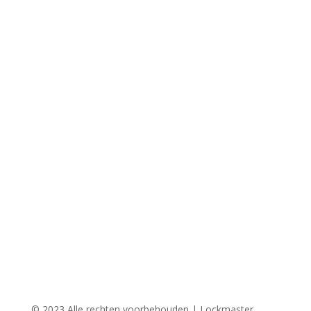
© 2023 Alle rechten voorbehouden | Lockmaster