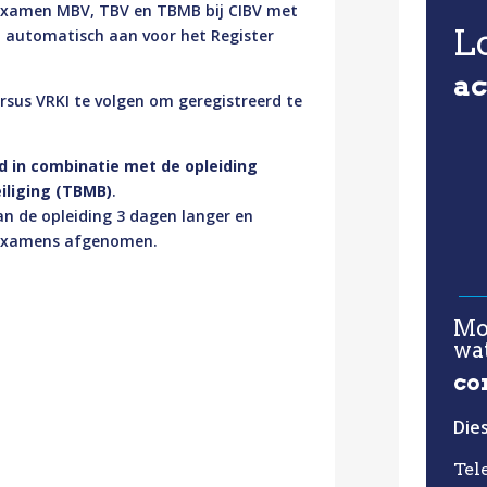
et examen MBV, TBV en TBMB bij CIBV met
L
u automatisch aan voor het Register
a
ursus VRKI te volgen om geregistreerd te
d in combinatie met de opleiding
iliging (TBMB)
.
an de opleiding 3 dagen langer en
jkexamens afgenomen.
Mo
wat
co
Die
Tel