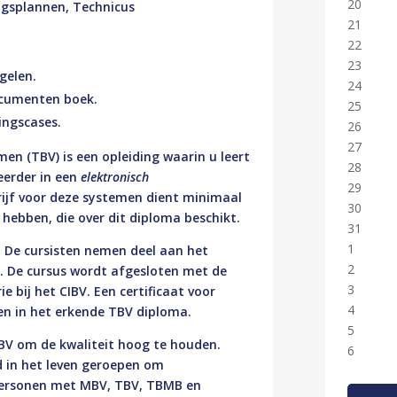
20
ingsplannen, Technicus
21
22
23
gelen.
24
ocumenten boek.
25
ingscases.
26
27
men (TBV) is een opleiding waarin u leert
28
erder in een
elektronisch
29
rijf voor deze systemen dient minimaal
30
 hebben, die over dit diploma beschikt.
31
1
 De cursisten nemen deel aan het
2
. De cursus wordt afgesloten met de
3
bij het CIBV. Een certificaat voor
4
en in het erkende TBV diploma.
5
V om de kwaliteit hoog te houden.
6
 in het leven geroepen om
 personen met MBV, TBV, TBMB en