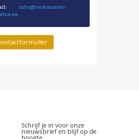
ail:
info@lockmaster-
elux.eu
ontactformulier
Schrijf je in voor onze
nieuwsbrief en blijf op de
hoogte