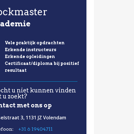
ockmaster
cademie
Vele praktijk opdrachten
Erkende instructeurs
Erkende opleidingen
Certificaat/diploma bij positief
resultaat
cht u niet kunnen vinden
 u zoekt?
ntact met ons op
selstraat 3, 1131 JZ Volendam
efoon:
+31 6 19404711