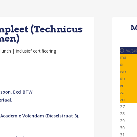
pleet (Technicus
M
men)
augu
lunch | inclusief certificering
ma
di
wo
do
vr
rsoon, Excl BTW.
za
zo
riaal.
27
28
Academie Volendam (Dieselstraat 3).
29
30
31