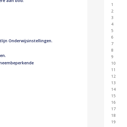
ere aan bod:
1
2
3
4
5
6
tlijn Onderwijsinstellingen.
7
8
en.
9
eneembeperkende
10
11
12
.
13
14
15
16
17
18
19